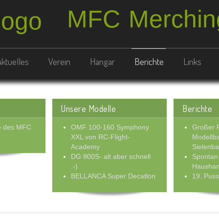
MFC Merching
Aktuelles
Verein
Hangar
Berichte
Links
Unsere Modelle
Berichte
ne des MFC
OMF 100-160 Symphony
Großer 
XXL von RC-Flight-
Modellba
Academy
Sielenb
DG 800S- alt aber schnell
Spontan
:-)
Haushan
BELLANCA Super Decatlon
19. Pus