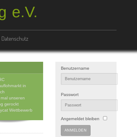
 e.V.
Datenschutz
Benutzername
RC
uflohmarkt in
ach
Passwort
 mal unseren
g gerockt
sycat Wettbewerb
Angemeldet bleiben
ANMELDEN