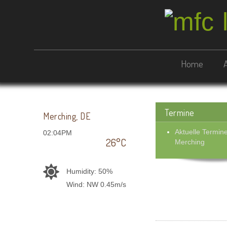
Home
Termine
Merching, DE
Aktuelle Termi
02:04PM
26°C
Merching
Humidity: 50%
Wind: NW 0.45m/s