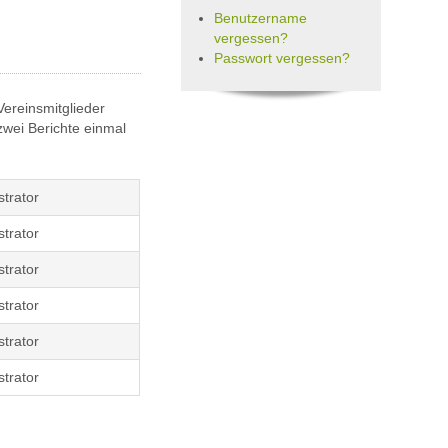
Benutzername
vergessen?
Passwort vergessen?
Vereinsmitglieder
zwei Berichte einmal
trator
trator
trator
trator
trator
trator