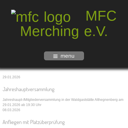
MFC
Merching e.V.
menu
29.01.2026
Jahreshauptversammlung
Jahreshaupt-/Mitgliederversammlung in der Waldgaststätte Althegnenberg am
29.01.2026 ab 19:30 Uhr
08.03.2026
Anfliegen mit Platzüberprüfung